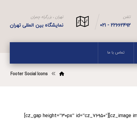
تلفن
تهران ، بزرگراه چمران
۲۲۶۶۲۴۹۲ - ۰۲۱
نمایشگاه بین المللی تهران
تماس با ما
Footer Social Icons
[vc_row css=”.vc_custom_۱۵۰۱۹۶۷۶۶۸۹۴۱{background-color: #۱d۳۲۷۳ !important;}”][vc_column][cz_image image=”۵۶۶″ id=”cz_۳۴۴۰۶″][cz_gap height=”۳۰px” id=”cz_۷۶۹۵۰″]
Contact us today and we’ll help you get started. Most p