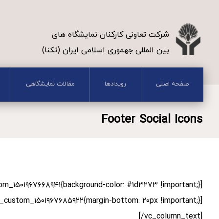
شرکت تعاونی کارکنان نمایشگاه های
بین المللی جهموری اسلامی ایران (تکنا)
صفحه اصلی
رویدادها
مقالات نمایشگاهی
Footer Social Icons
[vc_column_text css=”.vc_custom_۱۵۰۱۹۶۷۶۸۵۹۲۲{margin-bottom: ۲۰px !important;}”]
troduces them to potential site visitors.
[/vc_column_text]