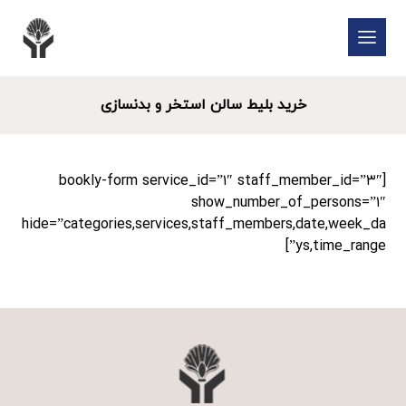
خرید بلیط سالن استخر و بدنسازی
[bookly-form service_id=”۱″ staff_member_id=”۳″
show_number_of_persons=”۱″
hide=”categories,services,staff_members,date,week_da
ys,time_range”]