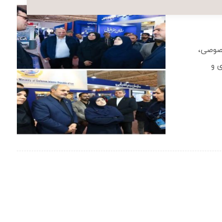
صوصی،
وری و